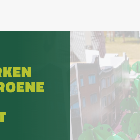
RKEN
ROENE
T