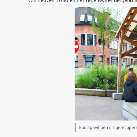
van Leuven 2030 en het regenwater hergebrui
Buurtpaviljoen uit gerecuper