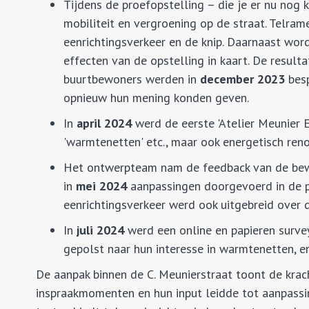
Tijdens de proefopstelling – die je er nu nog
mobiliteit en vergroening op de straat. Telram
eenrichtingsverkeer en de knip. Daarnaast wor
effecten van de opstelling in kaart. De resul
buurtbewoners werden in
december 2023
besp
opnieuw hun mening konden geven.
In
april 2024
werd de eerste 'Atelier Meunier 
'warmtenetten' etc., maar ook energetisch re
Het ontwerpteam nam de feedback van de bewo
in
mei 2024
aanpassingen doorgevoerd in de pr
eenrichtingsverkeer werd ook uitgebreid over d
In
juli 2024
werd een online en papieren surve
gepolst naar hun interesse in warmtenetten, 
De aanpak binnen de C. Meunierstraat toont de krach
inspraakmomenten en hun input leidde tot aanpassi