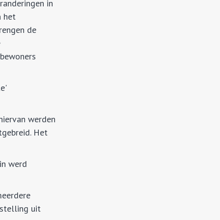
randeringen in
n het
brengen de
e
 bewoners
e'
hiervan werden
tgebreid. Het
in werd
 meerdere
telling uit