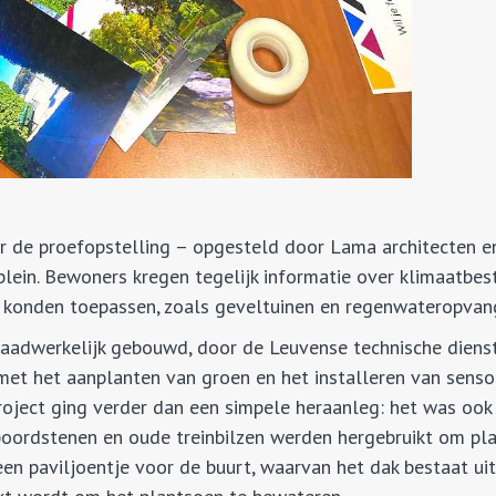
r de proefopstelling – opgesteld door Lama architecten 
lein. Bewoners kregen tegelijk informatie over klimaatbes
in konden toepassen, zoals geveltuinen en regenwateropva
aadwerkelijk gebouwd, door de Leuvense technische dienst
et het aanplanten van groen en het installeren van sens
oject ging verder dan een simpele heraanleg: het was ook 
boordstenen en oude treinbilzen werden hergebruikt om pl
 een paviljoentje voor de buurt, waarvan het dak bestaat ui