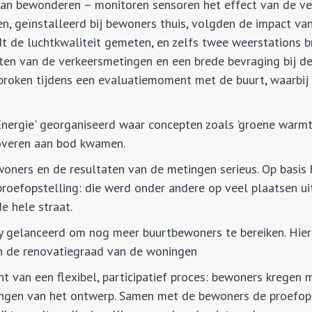
 kan bewonderen – monitoren sensoren het effect van de ve
en, geïnstalleerd bij bewoners thuis, volgden de impact va
dt de luchtkwaliteit gemeten, en zelfs twee weerstations 
taten van de verkeersmetingen en een brede bevraging bij d
roken tijdens een evaluatiemoment met de buurt, waarbij
Energie' georganiseerd waar concepten zoals 'groene warmt
noveren aan bod kwamen.
ners en de resultaten van de metingen serieus. Op basis 
oefopstelling: die werd onder andere op veel plaatsen ui
e hele straat.
y gelanceerd om nog meer buurtbewoners te bereiken. Hier
en de renovatiegraad van de woningen
t van een flexibel, participatief proces: bewoners kregen
ngen van het ontwerp. Samen met de bewoners de proefops