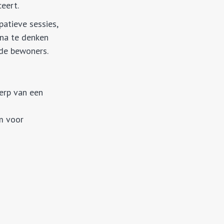
ceert.
patieve sessies,
 na te denken
 de bewoners.
erp van een
am voor