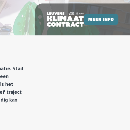
MEER INFO
atie. Stad
 een
is het
ef traject
ndig kan