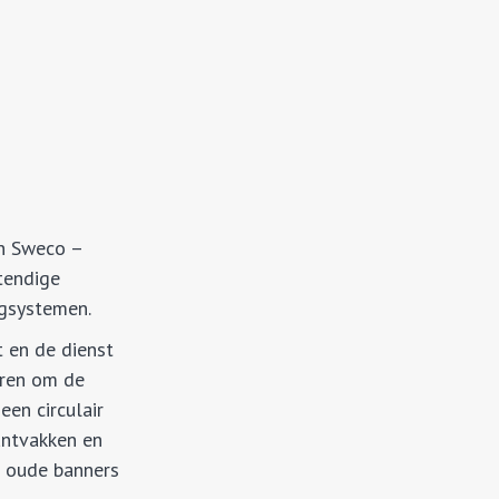
en Sweco –
tendige
ngsystemen.
 en de dienst
oren om de
een circulair
antvakken en
t oude banners