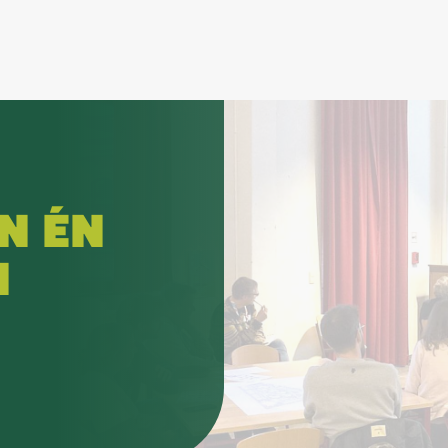
N ÉN
N