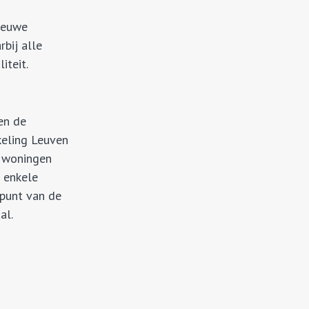
ieuwe
bij alle
iteit.
en de
keling Leuven
 woningen
 enkele
spunt van de
al.