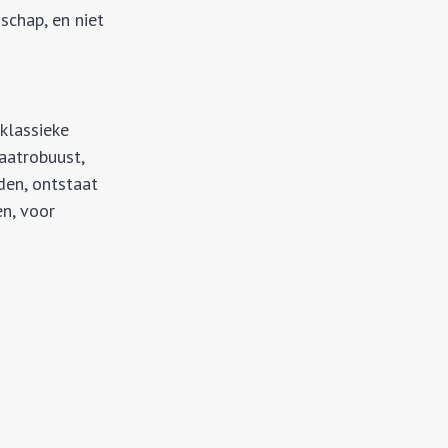
schap, en niet
klassieke
aatrobuust,
den, ontstaat
n, voor