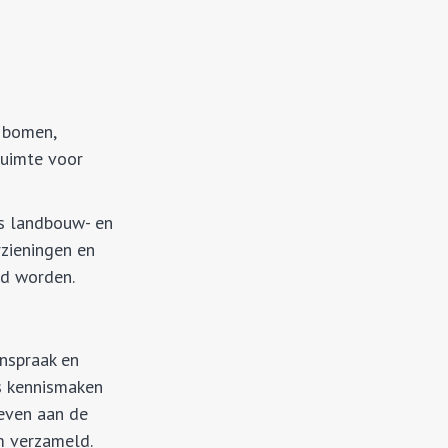
n bomen,
ruimte voor
s landbouw- en
zieningen en
nd worden.
inspraak en
s kennismaken
even aan de
m verzameld.