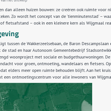
g van het ontwerp
n dan alleen huizen bouwen: ze creëren ook ruimte voor n
teken. Zo wordt het concept van de ‘tienminutenstad’ – waar
of fietsafstand – ook in een kleinere kern als Wijgmaal real
geving
, ligt tussen de Wakkerzeelsebaan, de Baron Descampslaan 
lt de stad en haar Autonoom Gemeentebedrijf Stadsontwik
engd woonproject met sociale en budgethuurwoningen. De
ndacht voor groen, ontmoeting, wandelaars en fietsers. Op
at elders meer open ruimte behouden blijft. Aan het krui
 een ontmoetingscentrum voor alle inwoners van Wijgma