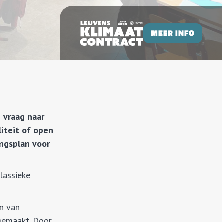
MEER INFO
 vraag naar
liteit of open
ingsplan voor
lassieke
rn van
pgemaakt. Door