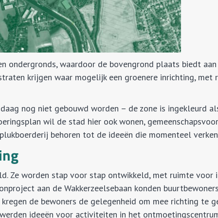
jnen ondergronds, waardoor de bovengrond plaats biedt aa
straten krijgen waar mogelijk een groenere inrichting, met 
ndaag nog niet gebouwd worden – de zone is ingekleurd al
voeringsplan wil de stad hier ook wonen, gemeenschapsvoor
 plukboerderij behoren tot de ideeën die momenteel verke
ing
ld. Ze worden stap voor stap ontwikkeld, met ruimte voor 
woonproject aan de Wakkerzeelsebaan konden buurtbewoner
p kregen de bewoners de gelegenheid om mee richting te g
s werden ideeën voor activiteiten in het ontmoetingscentru