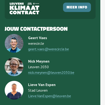
MEER INFO
JOUW CONTACTPERSOON
Geert Vaes
werecircle
geert.vaes@werecircle.be
Nick Meynen
Leuven 2030
nick.meynen@leuven2030.be
Lieve Van Espen
Stad Leuven
Lieve.VanEspen@leuven.be